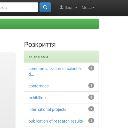
Вхід:
Мова
Розкриття
за темами
commercialization of scientific
1
d...
conference
1
exhibition
1
international projects
1
publication of research results
1