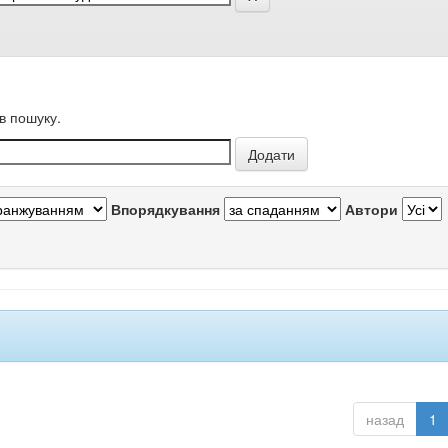
в пошуку.
Впорядкування
Автори
назад
1