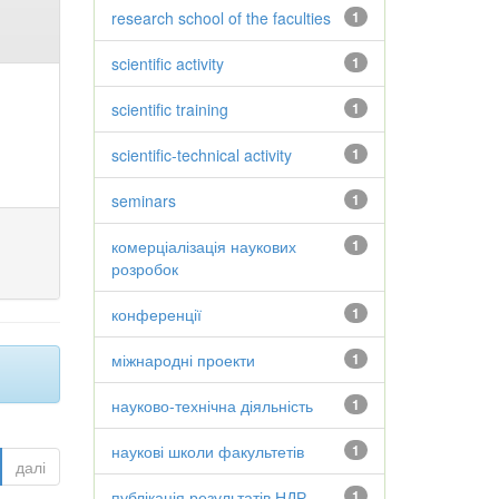
research school of the faculties
1
scientific activity
1
scientific training
1
scientific-technical activity
1
seminars
1
комерціалізація наукових
1
розробок
конференції
1
міжнародні проекти
1
науково-технічна діяльність
1
наукові школи факультетів
1
далі
публікація результатів НДР
1