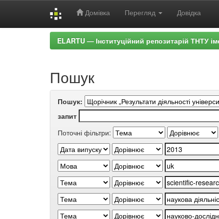
Домівка
Перегляд
Довідка
Skip
ELARTU — Інституційний репозитарій ТНТУ ім
navigation
Пошук
Пошук:
запит
Поточні фільтри: