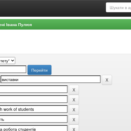
ені Івана Пулюя