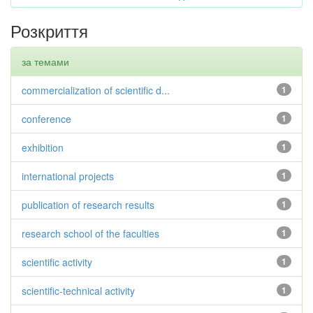
Розкриття
за темами
commercialization of scientific d...
1
conference
1
exhibition
1
international projects
1
publication of research results
1
research school of the faculties
1
scientific activity
1
scientific-technical activity
1