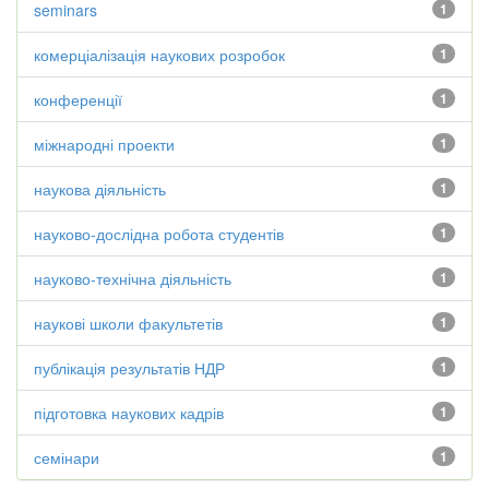
seminars
1
комерціалізація наукових розробок
1
конференції
1
міжнародні проекти
1
наукова діяльність
1
науково-дослідна робота студентів
1
науково-технічна діяльність
1
наукові школи факультетів
1
публікація результатів НДР
1
підготовка наукових кадрів
1
семінари
1