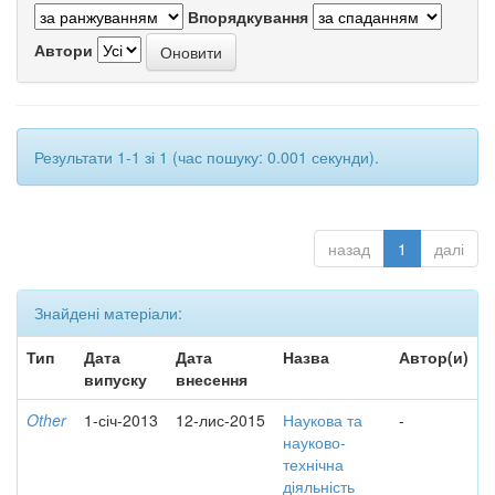
Впорядкування
Автори
Результати 1-1 зі 1 (час пошуку: 0.001 секунди).
назад
1
далі
Знайдені матеріали:
Тип
Дата
Дата
Назва
Автор(и)
випуску
внесення
Other
1-січ-2013
12-лис-2015
Наукова та
-
науково-
технічна
діяльність