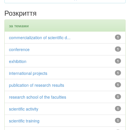
Розкриття
за темами
commercialization of scientific d...
1
conference
1
exhibition
1
international projects
1
publication of research results
1
research school of the faculties
1
scientific activity
1
scientific training
1