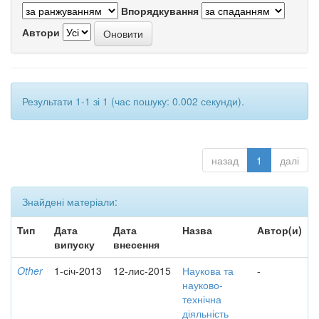
Впорядкування
Автори
Результати 1-1 зі 1 (час пошуку: 0.002 секунди).
назад
1
далі
Знайдені матеріали:
Тип
Дата
Дата
Назва
Автор(и)
випуску
внесення
Other
1-січ-2013
12-лис-2015
Наукова та
-
науково-
технічна
діяльність