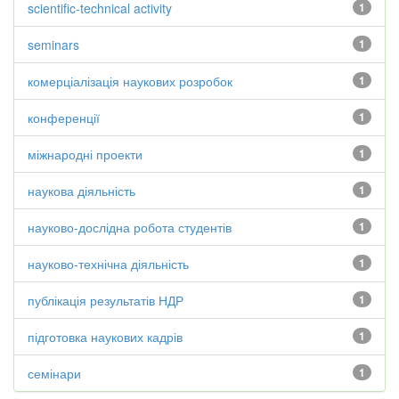
scientific-technical activity
1
seminars
1
комерціалізація наукових розробок
1
конференції
1
міжнародні проекти
1
наукова діяльність
1
науково-дослідна робота студентів
1
науково-технічна діяльність
1
публікація результатів НДР
1
підготовка наукових кадрів
1
семінари
1