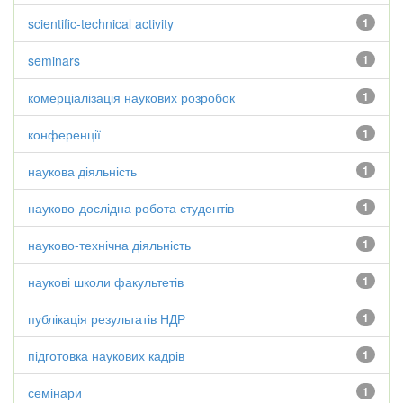
scientific-technical activity
1
seminars
1
комерціалізація наукових розробок
1
конференції
1
наукова діяльність
1
науково-дослідна робота студентів
1
науково-технічна діяльність
1
наукові школи факультетів
1
публікація результатів НДР
1
підготовка наукових кадрів
1
семінари
1