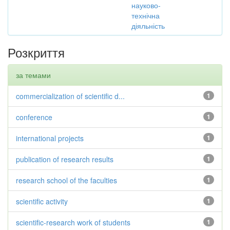
науково-
технічна
діяльність
Розкриття
за темами
commercialization of scientific d...
1
conference
1
international projects
1
publication of research results
1
research school of the faculties
1
scientific activity
1
scientific-research work of students
1