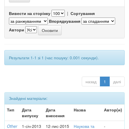
Вивести на сторінку
|
Сортування
Впорядкування
Автори
Результати 1-1 зі 1 (час пошуку: 0.001 секунди).
назад
1
далі
Знайдені матеріали:
Тип
Дата
Дата
Назва
Автор(и)
випуску
внесення
Other
1-січ-2013
12-лис-2015
Наукова та
-