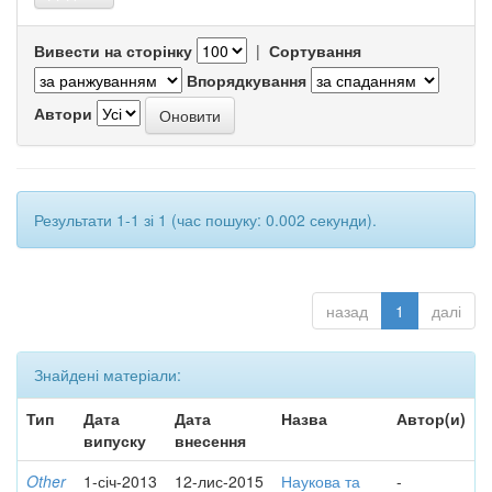
Вивести на сторінку
|
Сортування
Впорядкування
Автори
Результати 1-1 зі 1 (час пошуку: 0.002 секунди).
назад
1
далі
Знайдені матеріали:
Тип
Дата
Дата
Назва
Автор(и)
випуску
внесення
Other
1-січ-2013
12-лис-2015
Наукова та
-