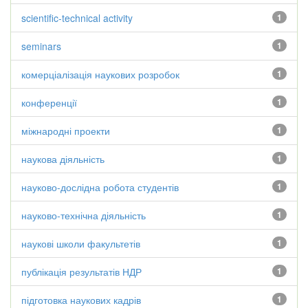
scientific-technical activity
1
seminars
1
комерціалізація наукових розробок
1
конференції
1
міжнародні проекти
1
наукова діяльність
1
науково-дослідна робота студентів
1
науково-технічна діяльність
1
наукові школи факультетів
1
публікація результатів НДР
1
підготовка наукових кадрів
1