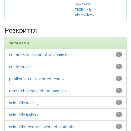
науково-
технічна
діяльність
Розкриття
за темами
commercialization of scientific d...
1
conference
1
publication of research results
1
research school of the faculties
1
scientific activity
1
scientific training
1
scientific-research work of students
1