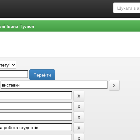
ені Івана Пулюя