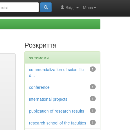
Вхід:
Мова
Розкриття
за темами
commercialization of scientific
1
d...
conference
1
international projects
1
publication of research results
1
research school of the faculties
1