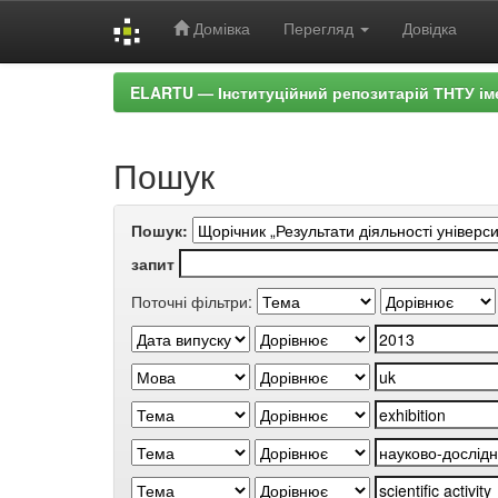
Домівка
Перегляд
Довідка
Skip
ELARTU — Інституційний репозитарій ТНТУ ім
navigation
Пошук
Пошук:
запит
Поточні фільтри: