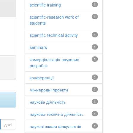
scientific training
1
scientific-research work of
1
students
scientific-technical activity
1
seminars
1
комерціалізація наукових
1
розробок
конференції
1
міжнародні проекти
1
наукова діяльність
1
науково-технічна діяльність
1
далі
наукові школи факультетів
1