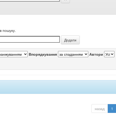
в пошуку.
Впорядкування
Автори
назад
1