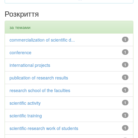
Розкриття
за темами
commercialization of scientific d...
1
conference
1
international projects
1
publication of research results
1
research school of the faculties
1
scientific activity
1
scientific training
1
scientific-research work of students
1