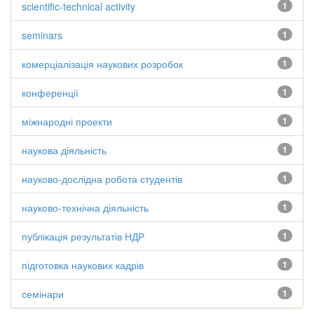
scientific-technical activity
1
seminars
1
комерціалізація наукових розробок
1
конференції
1
міжнародні проекти
1
наукова діяльність
1
науково-дослідна робота студентів
1
науково-технічна діяльність
1
публікація результатів НДР
1
підготовка наукових кадрів
1
семінари
1