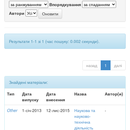
Впорядкування
Автори
Результати 1-1 зі 1 (час пошуку: 0.002 секунди).
назад
1
далі
Знайдені матеріали:
Тип
Дата
Дата
Назва
Автор(и)
випуску
внесення
Other
1-січ-2013
12-лис-2015
Наукова та
-
науково-
технічна
діяльність