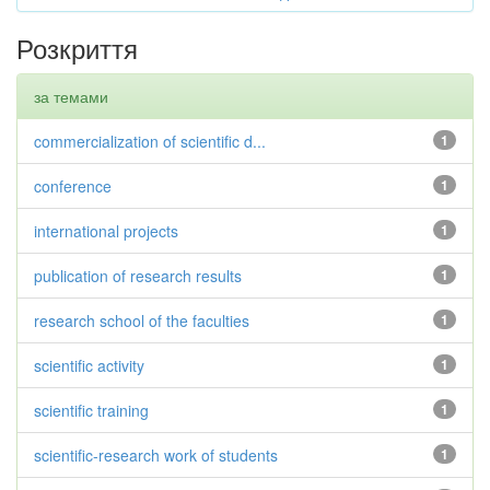
Розкриття
за темами
commercialization of scientific d...
1
conference
1
international projects
1
publication of research results
1
research school of the faculties
1
scientific activity
1
scientific training
1
scientific-research work of students
1