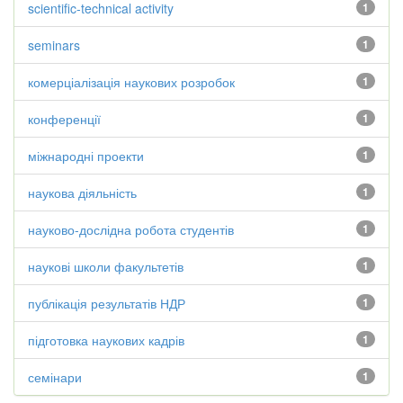
scientific-technical activity
1
seminars
1
комерціалізація наукових розробок
1
конференції
1
міжнародні проекти
1
наукова діяльність
1
науково-дослідна робота студентів
1
наукові школи факультетів
1
публікація результатів НДР
1
підготовка наукових кадрів
1
семінари
1