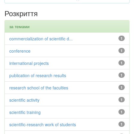
Розкриття
за темами
commercialization of scientific d...
1
conference
1
international projects
1
publication of research results
1
research school of the faculties
1
scientific activity
1
scientific training
1
scientific-research work of students
1