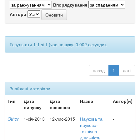
Впорядкування
Автори
Результати 1-1 зі 1 (час пошуку: 0.002 секунди).
назад
1
далі
Знайдені матеріали:
Тип
Дата
Дата
Назва
Автор(и)
випуску
внесення
Other
1-січ-2013
12-лис-2015
Наукова та
-
науково-
технічна
діяльність