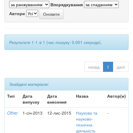
Впорядкування
Автори
Результати 1-1 зі 1 (час пошуку: 0.001 секунди).
назад
1
далі
Знайдені матеріали:
Тип
Дата
Дата
Назва
Автор(и)
випуску
внесення
Other
1-січ-2013
12-лис-2015
Наукова та
-
науково-
технічна
діяльність