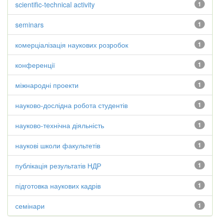
scientific-technical activity
1
seminars
1
комерціалізація наукових розробок
1
конференції
1
міжнародні проекти
1
науково-дослідна робота студентів
1
науково-технічна діяльність
1
наукові школи факультетів
1
публікація результатів НДР
1
підготовка наукових кадрів
1
семінари
1