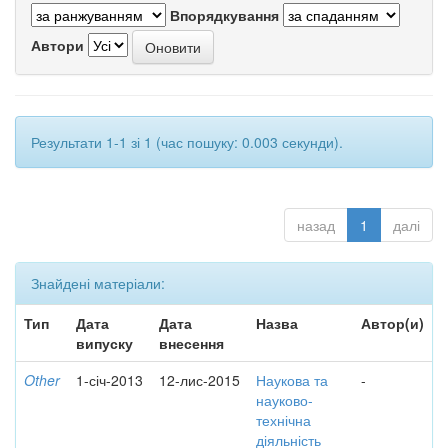
Впорядкування
Автори
Результати 1-1 зі 1 (час пошуку: 0.003 секунди).
назад
1
далі
Знайдені матеріали:
Тип
Дата
Дата
Назва
Автор(и)
випуску
внесення
Other
1-січ-2013
12-лис-2015
Наукова та
-
науково-
технічна
діяльність