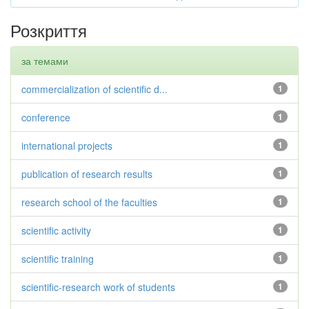
Розкриття
за темами
commercialization of scientific d...
1
conference
1
international projects
1
publication of research results
1
research school of the faculties
1
scientific activity
1
scientific training
1
scientific-research work of students
1