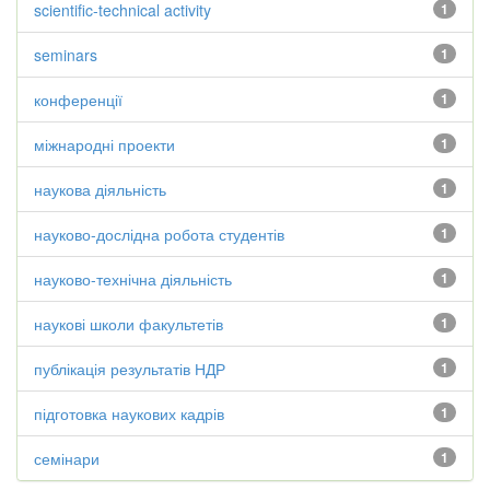
scientific-technical activity
1
seminars
1
конференції
1
міжнародні проекти
1
наукова діяльність
1
науково-дослідна робота студентів
1
науково-технічна діяльність
1
наукові школи факультетів
1
публікація результатів НДР
1
підготовка наукових кадрів
1
семінари
1