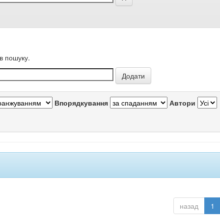
в пошуку.
Впорядкування
Автори
назад
1