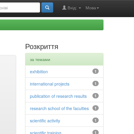
Вхід:
Мова
Розкриття
за темами
exhibition
1
international projects
1
publication of research results
1
research school of the faculties
1
scientific activity
1
scientific training
1