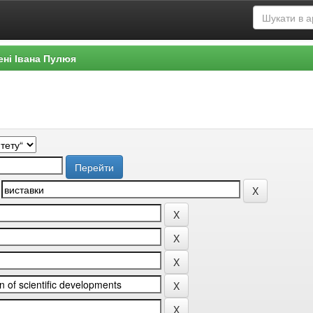
ені Івана Пулюя