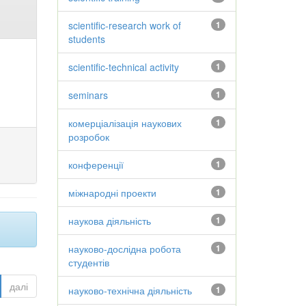
scientific-research work of
1
students
scientific-technical activity
1
seminars
1
комерціалізація наукових
1
розробок
конференції
1
міжнародні проекти
1
наукова діяльність
1
науково-дослідна робота
1
студентів
далі
науково-технічна діяльність
1