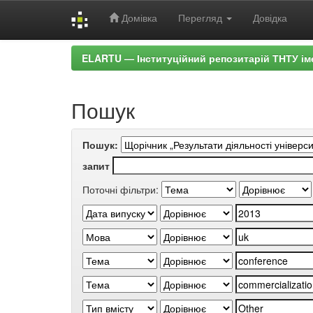
Домівка
Перегляд
Довідка
Skip
ELARTU — Інституційний репозитарій ТНТУ ім
navigation
Пошук
Пошук:
запит
Поточні фільтри: