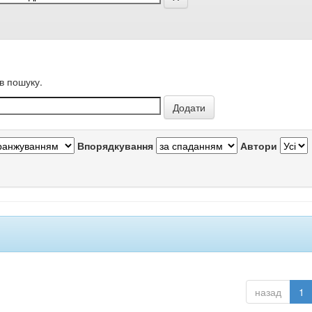
в пошуку.
Впорядкування
Автори
назад
1