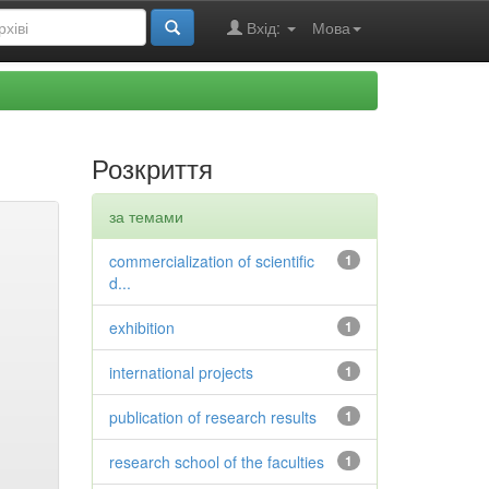
Вхід:
Мова
Розкриття
за темами
commercialization of scientific
1
d...
exhibition
1
international projects
1
publication of research results
1
research school of the faculties
1