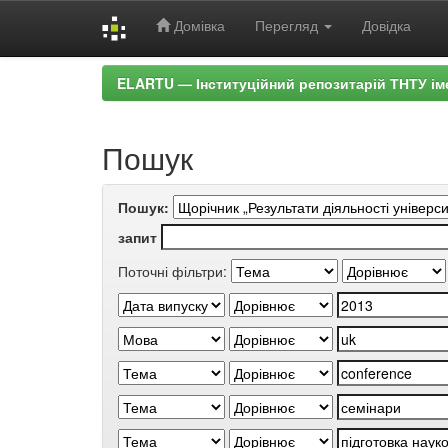
Домівка
Перегляд
Довідка
Skip
ELARTU — Інституційний репозитарій ТНТУ ім
navigation
Пошук
Пошук:
запит
Поточні фільтри: