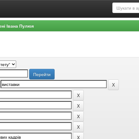
ені Івана Пулюя