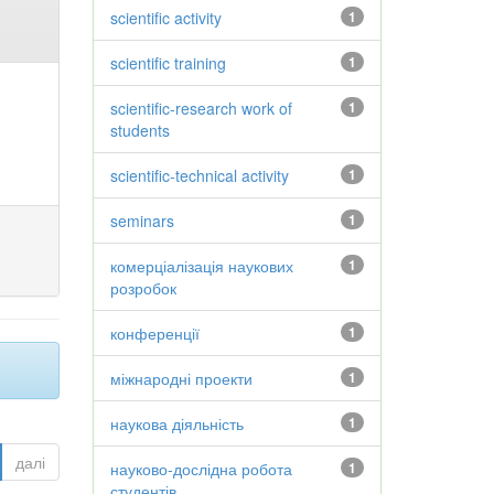
scientific activity
1
scientific training
1
scientific-research work of
1
students
scientific-technical activity
1
seminars
1
комерціалізація наукових
1
розробок
конференції
1
міжнародні проекти
1
наукова діяльність
1
далі
науково-дослідна робота
1
студентів