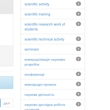
scientific activity
1
scientific training
1
scientific-research work of
1
students
scientific-technical activity
1
seminars
1
комерціалізація наукових
1
розробок
конференції
1
міжнародні проекти
1
наукова діяльність
1
далі
науково-дослідна робота
1
студентів