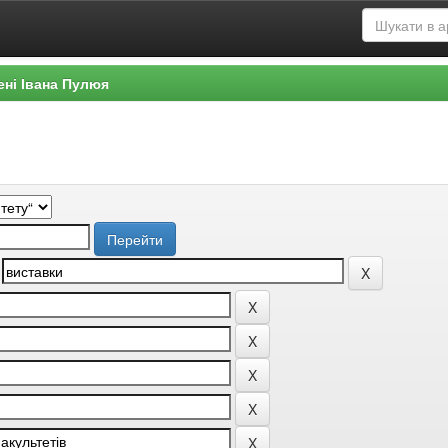
ені Івана Пулюя