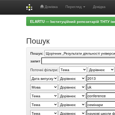
Домівка
Перегляд
Довідка
Skip
ELARTU — Інституційний репозитарій ТНТУ ім
navigation
Пошук
Пошук:
запит
Поточні фільтри: