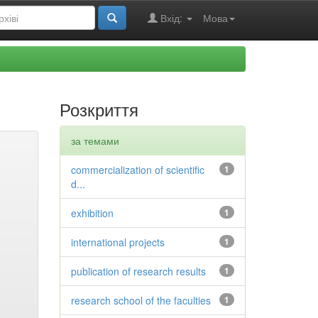
Вхід:
Мова
Розкриття
за темами
commercialization of scientific
1
d...
exhibition
1
international projects
1
publication of research results
1
research school of the faculties
1