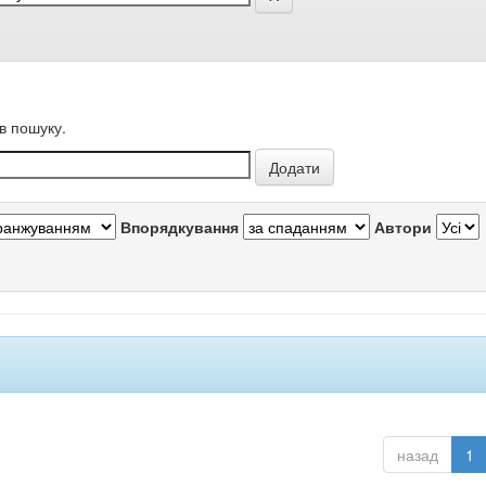
в пошуку.
Впорядкування
Автори
назад
1