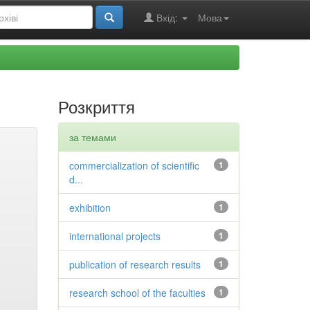
Вхід:
Мова
Розкриття
за темами
commercialization of scientific
1
d...
exhibition
1
international projects
1
publication of research results
1
research school of the faculties
1