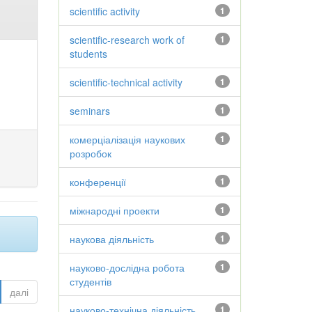
scientific activity
1
scientific-research work of
1
students
scientific-technical activity
1
seminars
1
комерціалізація наукових
1
розробок
конференції
1
міжнародні проекти
1
наукова діяльність
1
науково-дослідна робота
1
студентів
далі
науково-технічна діяльність
1