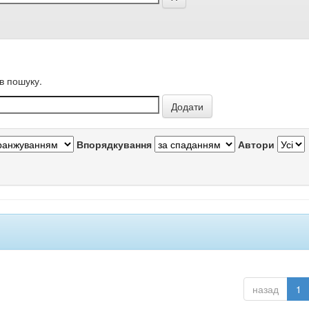
в пошуку.
Впорядкування
Автори
назад
1