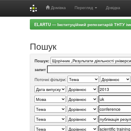
Домівка
Перегляд
Довідка
Skip
ELARTU — Інституційний репозитарій ТНТУ ім
navigation
Пошук
Пошук:
запит
Поточні фільтри: