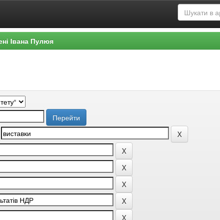
ені Івана Пулюя