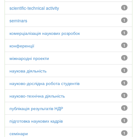
scientific-technical activity
1
seminars
1
комерціалізація наукових розробок
1
конференції
1
міжнародні проекти
1
наукова діяльність
1
науково-дослідна робота студентів
1
науково-технічна діяльність
1
публікація результатів НДР
1
підготовка наукових кадрів
1
семінари
1