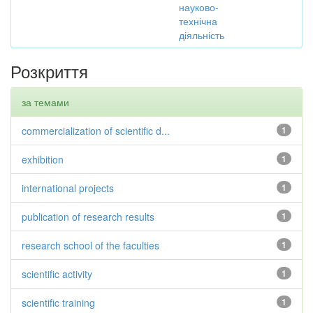
науково-
технічна
діяльність
Розкриття
за темами
commercialization of scientific d...
1
exhibition
1
international projects
1
publication of research results
1
research school of the faculties
1
scientific activity
1
scientific training
1