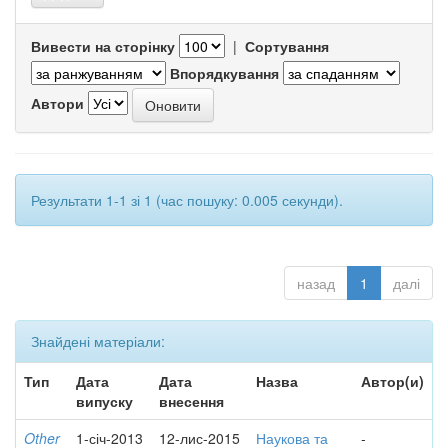
Вивести на сторінку
|
Сортування
Впорядкування
Автори
Результати 1-1 зі 1 (час пошуку: 0.005 секунди).
назад
1
далі
Знайдені матеріали:
Тип
Дата
Дата
Назва
Автор(и)
випуску
внесення
Other
1-січ-2013
12-лис-2015
Наукова та
-