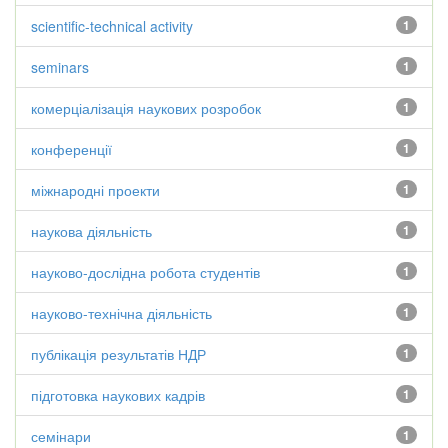
scientific-technical activity
1
seminars
1
комерціалізація наукових розробок
1
конференції
1
міжнародні проекти
1
наукова діяльність
1
науково-дослідна робота студентів
1
науково-технічна діяльність
1
публікація результатів НДР
1
підготовка наукових кадрів
1
семінари
1