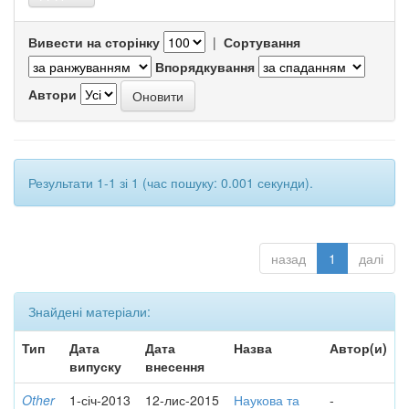
Вивести на сторінку
|
Сортування
Впорядкування
Автори
Результати 1-1 зі 1 (час пошуку: 0.001 секунди).
назад
1
далі
Знайдені матеріали:
Тип
Дата
Дата
Назва
Автор(и)
випуску
внесення
Other
1-січ-2013
12-лис-2015
Наукова та
-