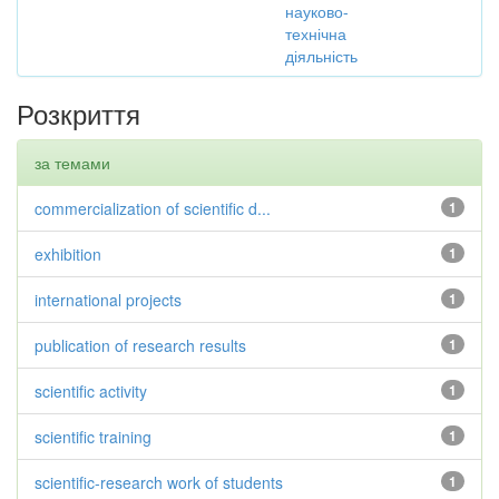
науково-
технічна
діяльність
Розкриття
за темами
commercialization of scientific d...
1
exhibition
1
international projects
1
publication of research results
1
scientific activity
1
scientific training
1
scientific-research work of students
1