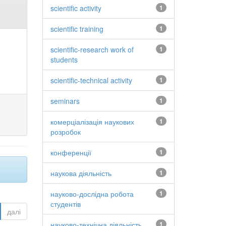
scientific activity
1
scientific training
1
scientific-research work of
1
students
scientific-technical activity
1
seminars
1
комерціалізація наукових
1
розробок
конференції
1
наукова діяльність
1
науково-дослідна робота
1
студентів
далі
науково-технічна діяльність
1