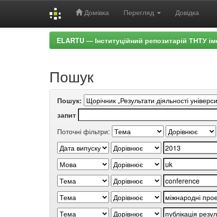
Домівка
Перегляд
Довідка
Skip
ELARTU — Інституційний репозитарій ТНТУ ім
navigation
Пошук
Пошук:
запит
Поточні фільтри: