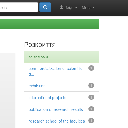
Вхід:
Мова
Розкриття
за темами
commercialization of scientific
1
d...
exhibition
1
international projects
1
publication of research results
1
research school of the faculties
1