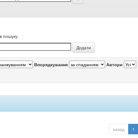
в пошуку.
Впорядкування
Автори
назад
1