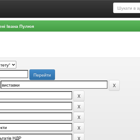
ені Івана Пулюя