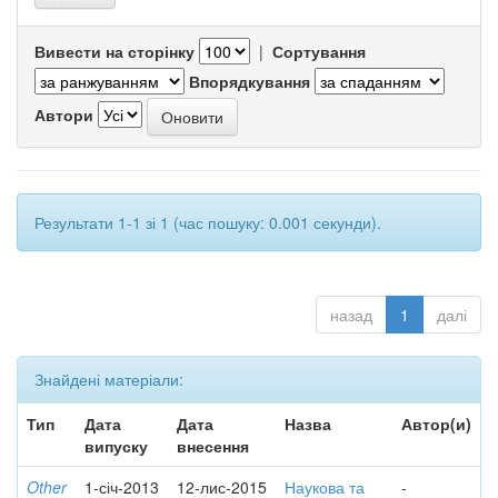
Вивести на сторінку
|
Сортування
Впорядкування
Автори
Результати 1-1 зі 1 (час пошуку: 0.001 секунди).
назад
1
далі
Знайдені матеріали:
Тип
Дата
Дата
Назва
Автор(и)
випуску
внесення
Other
1-січ-2013
12-лис-2015
Наукова та
-