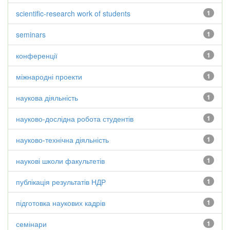
scientific-research work of students
1
seminars
1
конференції
1
міжнародні проекти
1
наукова діяльність
1
науково-дослідна робота студентів
1
науково-технічна діяльність
1
наукові школи факультетів
1
публікація результатів НДР
1
підготовка наукових кадрів
1
семінари
1