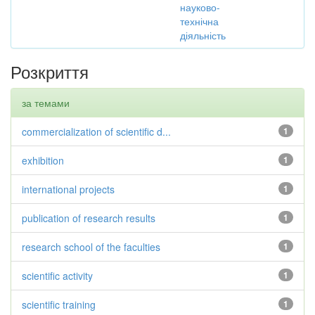
науково-
технічна
діяльність
Розкриття
за темами
commercialization of scientific d...
1
exhibition
1
international projects
1
publication of research results
1
research school of the faculties
1
scientific activity
1
scientific training
1