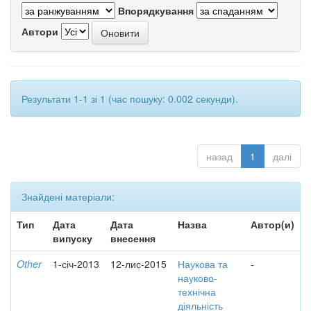
Впорядкування
Автори
Результати 1-1 зі 1 (час пошуку: 0.002 секунди).
назад
1
далі
Знайдені матеріали:
Тип
Дата
Дата
Назва
Автор(и)
випуску
внесення
Other
1-січ-2013
12-лис-2015
Наукова та
-
науково-
технічна
діяльність