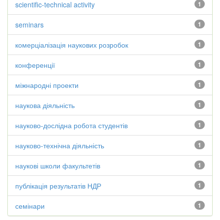
scientific-technical activity
1
seminars
1
комерціалізація наукових розробок
1
конференції
1
міжнародні проекти
1
наукова діяльність
1
науково-дослідна робота студентів
1
науково-технічна діяльність
1
наукові школи факультетів
1
публікація результатів НДР
1
семінари
1