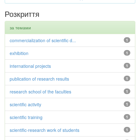
Розкриття
за темами
commercialization of scientific d...
1
exhibition
1
international projects
1
publication of research results
1
research school of the faculties
1
scientific activity
1
scientific training
1
scientific-research work of students
1