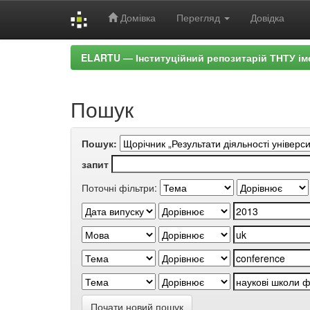
Домівка
Перегляд
Довідка
Skip
ELARTU — Інституційний репозитарій ТНТУ ім
navigation
Пошук
Пошук:
запит
Поточні фільтри:
Почати новий пошук