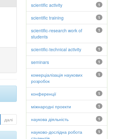
scientific activity
1
scientific training
1
scientific-research work of
1
students
scientific-technical activity
1
seminars
1
комерціалізація наукових
1
розробок
конференції
1
міжнародні проекти
1
наукова діяльність
1
далі
науково-дослідна робота
1
студентів