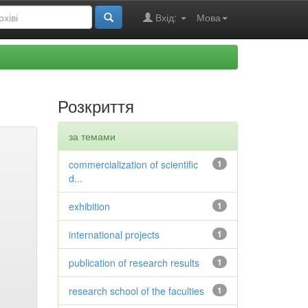
Вхід:
Мова
Розкриття
за темами
commercialization of scientific
1
d...
exhibition
1
international projects
1
publication of research results
1
research school of the faculties
1