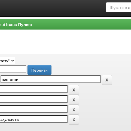
ені Івана Пулюя