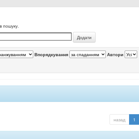
в пошуку.
Впорядкування
Автори
назад
1