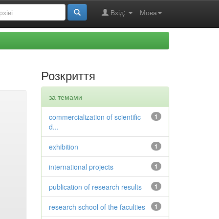
Вхід:
Мова
Розкриття
за темами
commercialization of scientific
1
d...
exhibition
1
international projects
1
publication of research results
1
research school of the faculties
1