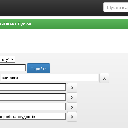
ені Івана Пулюя