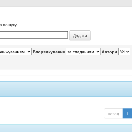
в пошуку.
Впорядкування
Автори
назад
1