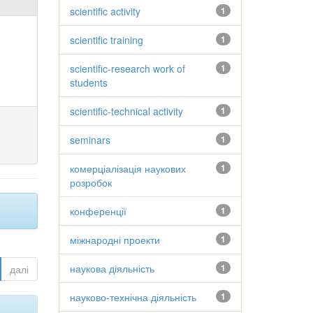
scientific activity
1
scientific training
1
scientific-research work of
1
students
scientific-technical activity
1
seminars
1
комерціалізація наукових
1
розробок
конференції
1
міжнародні проекти
1
наукова діяльність
1
далі
науково-технічна діяльність
1