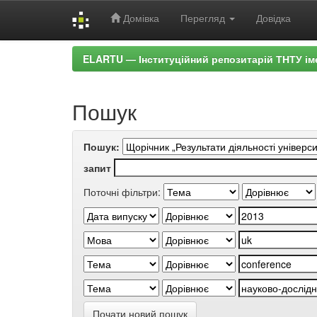
Домівка
Перегляд
Довідка
Skip
ELARTU — Інституційний репозитарій ТНТУ ім
navigation
Пошук
Пошук:
запит
Поточні фільтри:
Почати новий пошук