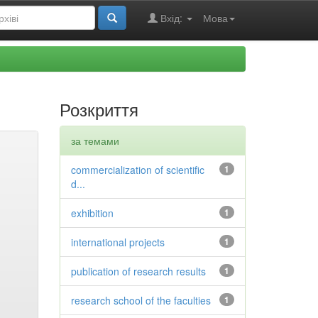
Вхід:
Мова
Розкриття
за темами
commercialization of scientific
1
d...
exhibition
1
international projects
1
publication of research results
1
research school of the faculties
1