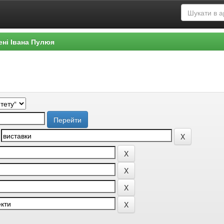
ені Івана Пулюя