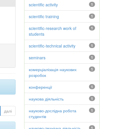
scientific activity
1
scientific training
1
scientific-research work of
1
students
scientific-technical activity
1
seminars
1
комерціалізація наукових
1
розробок
конференції
1
наукова діяльність
1
науково-дослідна робота
1
далі
студентів
науково-технічна діяльність
1