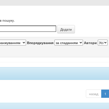
в пошуку.
Впорядкування
Автори
назад
1