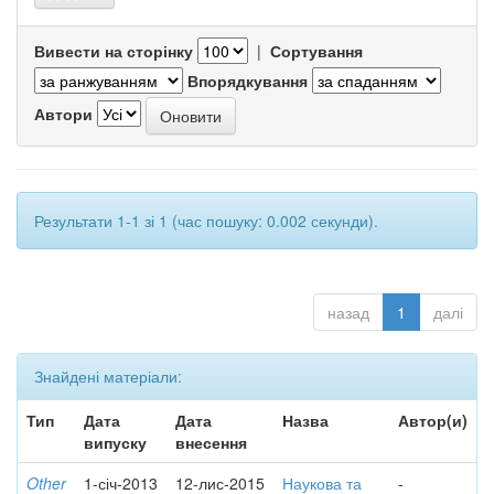
Вивести на сторінку
|
Сортування
Впорядкування
Автори
Результати 1-1 зі 1 (час пошуку: 0.002 секунди).
назад
1
далі
Знайдені матеріали:
Тип
Дата
Дата
Назва
Автор(и)
випуску
внесення
Other
1-січ-2013
12-лис-2015
Наукова та
-