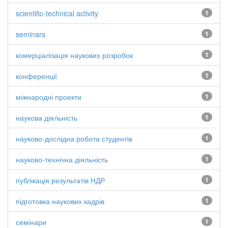
scientific-technical activity
1
seminars
1
комерціалізація наукових розробок
1
конференції
1
міжнародні проекти
1
наукова діяльність
1
науково-дослідна робота студентів
1
науково-технічна діяльність
1
публікація результатів НДР
1
підготовка наукових кадрів
1
семінари
1