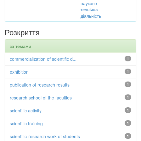
науково-
технічна
діяльність
Розкриття
за темами
commercialization of scientific d...
1
exhibition
1
publication of research results
1
research school of the faculties
1
scientific activity
1
scientific training
1
scientific-research work of students
1