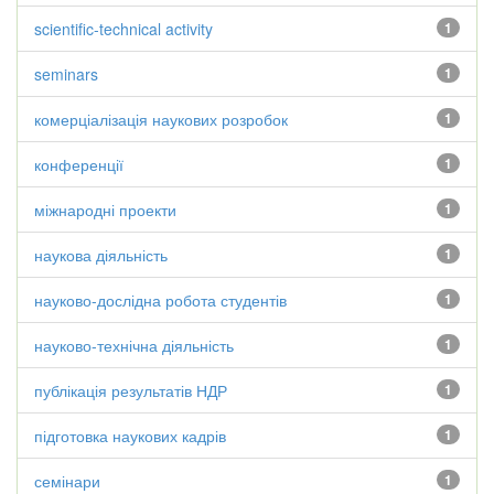
scientific-technical activity
1
seminars
1
комерціалізація наукових розробок
1
конференції
1
міжнародні проекти
1
наукова діяльність
1
науково-дослідна робота студентів
1
науково-технічна діяльність
1
публікація результатів НДР
1
підготовка наукових кадрів
1
семінари
1