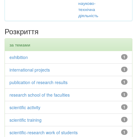
науково-
технічна
діяльність
Розкриття
за темами
exhibition
1
international projects
1
publication of research results
1
research school of the faculties
1
scientific activity
1
scientific training
1
scientific-research work of students
1