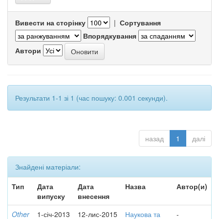
Вивести на сторінку
|
Сортування
Впорядкування
Автори
Результати 1-1 зі 1 (час пошуку: 0.001 секунди).
назад
1
далі
Знайдені матеріали:
Тип
Дата
Дата
Назва
Автор(и)
випуску
внесення
Other
1-січ-2013
12-лис-2015
Наукова та
-