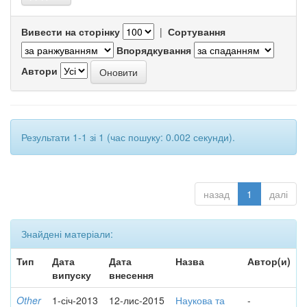
Вивести на сторінку
|
Сортування
Впорядкування
Автори
Результати 1-1 зі 1 (час пошуку: 0.002 секунди).
назад
1
далі
Знайдені матеріали:
Тип
Дата
Дата
Назва
Автор(и)
випуску
внесення
Other
1-січ-2013
12-лис-2015
Наукова та
-