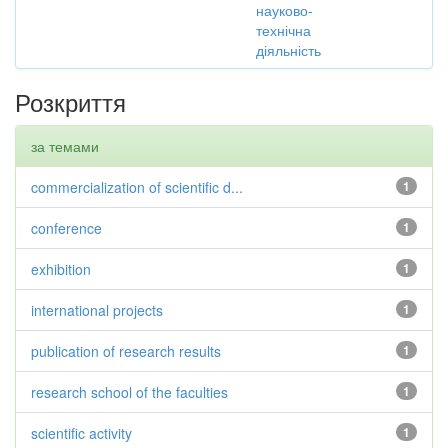
науково-
технічна
діяльність
Розкриття
за темами
commercialization of scientific d...
1
conference
1
exhibition
1
international projects
1
publication of research results
1
research school of the faculties
1
scientific activity
1