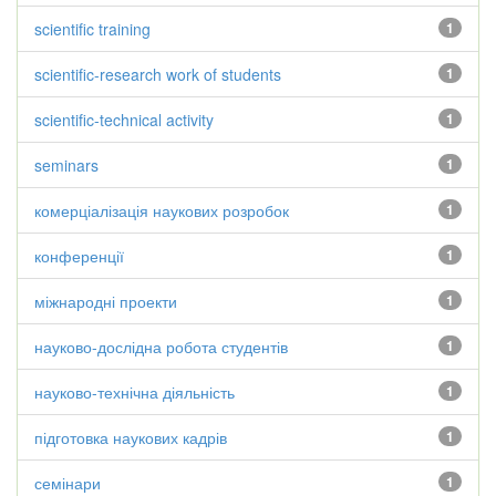
scientific training
1
scientific-research work of students
1
scientific-technical activity
1
seminars
1
комерціалізація наукових розробок
1
конференції
1
міжнародні проекти
1
науково-дослідна робота студентів
1
науково-технічна діяльність
1
підготовка наукових кадрів
1
семінари
1