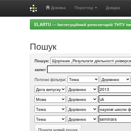
Домівка
Перегляд
Довідка
Skip
ELARTU — Інституційний репозитарій ТНТУ ім
navigation
Пошук
Пошук:
запит
Поточні фільтри:
Почати новий пошук