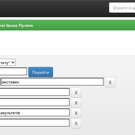
ені Івана Пулюя