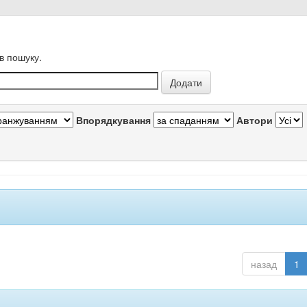
в пошуку.
Впорядкування
Автори
назад
1