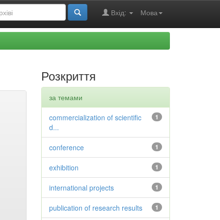
Вхід:
Мова
Розкриття
за темами
commercialization of scientific
1
d...
conference
1
exhibition
1
international projects
1
publication of research results
1