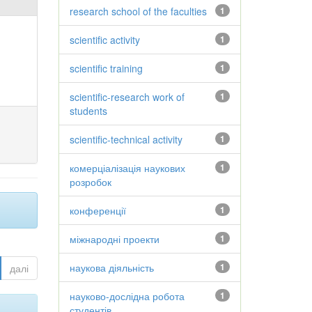
research school of the faculties
1
scientific activity
1
scientific training
1
scientific-research work of
1
students
scientific-technical activity
1
комерціалізація наукових
1
розробок
конференції
1
міжнародні проекти
1
наукова діяльність
1
далі
науково-дослідна робота
1
студентів