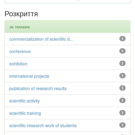
Розкриття
за темами
commercialization of scientific d...
1
conference
1
exhibition
1
international projects
1
publication of research results
1
scientific activity
1
scientific training
1
scientific-research work of students
1