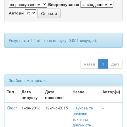
Впорядкування
Автори
Результати 1-1 зі 1 (час пошуку: 0.001 секунди).
назад
1
далі
Знайдені матеріали:
Тип
Дата
Дата
Назва
Автор(и)
випуску
внесення
Other
1-січ-2013
12-лис-2015
Наукова та
-
науково-
технічна
діяльність