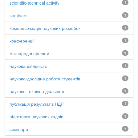
scientific-technical activity
1
seminars
1
комерціалізація наукових розробок
1
конференції
1
міжнародні проекти
1
наукова діяльність
1
науково-дослідна робота студентів
1
науково-технічна діяльність
1
публікація результатів НДР
1
підготовка наукових кадрів
1
семінари
1