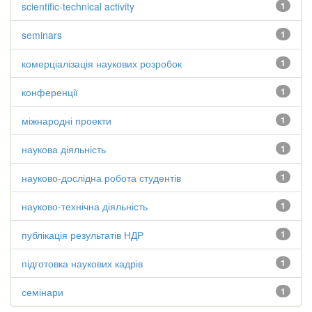
scientific-technical activity
1
seminars
1
комерціалізація наукових розробок
1
конференції
1
міжнародні проекти
1
наукова діяльність
1
науково-дослідна робота студентів
1
науково-технічна діяльність
1
публікація результатів НДР
1
підготовка наукових кадрів
1
семінари
1