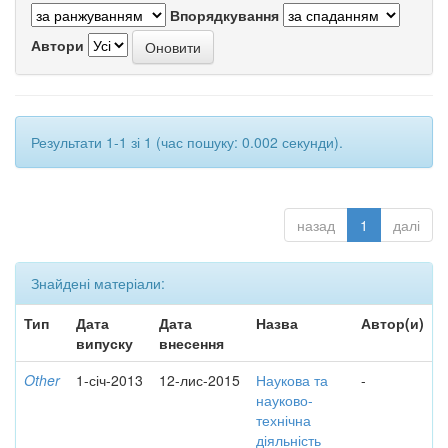
Впорядкування
Автори
Результати 1-1 зі 1 (час пошуку: 0.002 секунди).
назад
1
далі
Знайдені матеріали:
Тип
Дата
Дата
Назва
Автор(и)
випуску
внесення
Other
1-січ-2013
12-лис-2015
Наукова та
-
науково-
технічна
діяльність