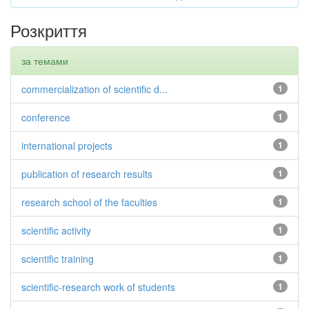
Розкриття
за темами
commercialization of scientific d...
1
conference
1
international projects
1
publication of research results
1
research school of the faculties
1
scientific activity
1
scientific training
1
scientific-research work of students
1