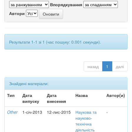
Впорядкування
Автори
Результати 1-1 зі 1 (час пошуку: 0.001 секунди).
назад
1
далі
Знайдені матеріали:
Тип
Дата
Дата
Назва
Автор(и)
випуску
внесення
Other
1-січ-2013
12-лис-2015
Наукова та
-
науково-
технічна
діяльність