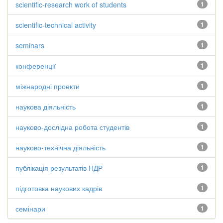
scientific-research work of students
1
scientific-technical activity
1
seminars
1
конференції
1
міжнародні проекти
1
наукова діяльність
1
науково-дослідна робота студентів
1
науково-технічна діяльність
1
публікація результатів НДР
1
підготовка наукових кадрів
1
семінари
1