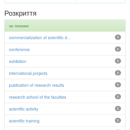
Розкриття
за темами
commercialization of scientific d...
1
conference
1
exhibition
1
international projects
1
publication of research results
1
research school of the faculties
1
scientific activity
1
scientific training
1