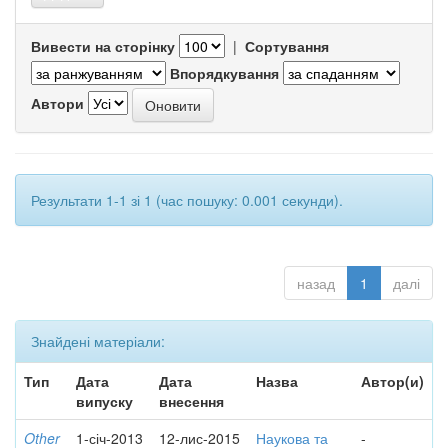
Вивести на сторінку
|
Сортування
Впорядкування
Автори
Результати 1-1 зі 1 (час пошуку: 0.001 секунди).
назад
1
далі
Знайдені матеріали:
Тип
Дата
Дата
Назва
Автор(и)
випуску
внесення
Other
1-січ-2013
12-лис-2015
Наукова та
-