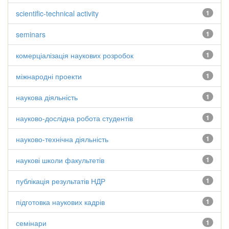
scientific-technical activity
1
seminars
1
комерціалізація наукових розробок
1
міжнародні проекти
1
наукова діяльність
1
науково-дослідна робота студентів
1
науково-технічна діяльність
1
наукові школи факультетів
1
публікація результатів НДР
1
підготовка наукових кадрів
1
семінари
1