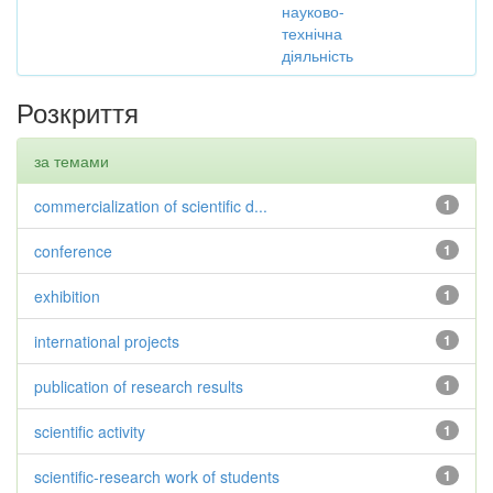
науково-
технічна
діяльність
Розкриття
за темами
commercialization of scientific d...
1
conference
1
exhibition
1
international projects
1
publication of research results
1
scientific activity
1
scientific-research work of students
1