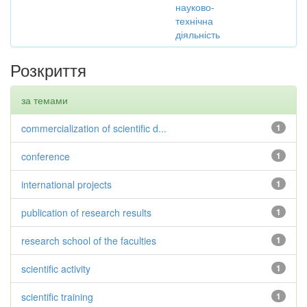
науково-
технічна
діяльність
Розкриття
за темами
commercialization of scientific d...
1
conference
1
international projects
1
publication of research results
1
research school of the faculties
1
scientific activity
1
scientific training
1