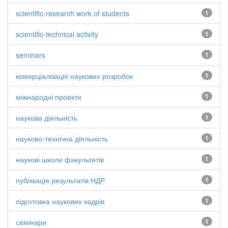
scientific-research work of students
1
scientific-technical activity
1
seminars
1
комерціалізація наукових розробок
1
міжнародні проекти
1
наукова діяльність
1
науково-технічна діяльність
1
наукові школи факультетів
1
публікація результатів НДР
1
підготовка наукових кадрів
1
семінари
1