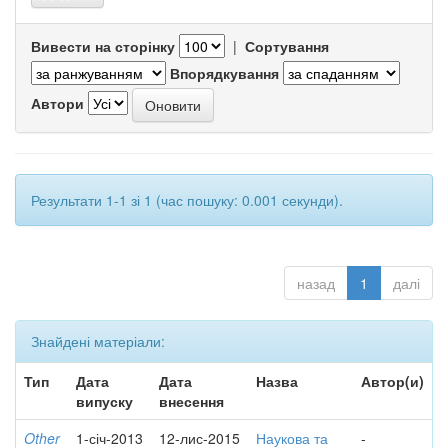
Вивести на сторінку
|
Сортування
Впорядкування
Автори
Результати 1-1 зі 1 (час пошуку: 0.001 секунди).
назад
1
далі
Знайдені матеріали:
Тип
Дата
Дата
Назва
Автор(и)
випуску
внесення
Other
1-січ-2013
12-лис-2015
Наукова та
-