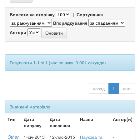
Вивести на сторінку
|
Сортування
Впорядкування
Автори
Результати 1-1 зі 1 (час пошуку: 0.001 секунди).
назад
1
далі
Знайдені матеріали:
Тип
Дата
Дата
Назва
Автор(и)
випуску
внесення
Other
1-січ-2013
12-лис-2015
Наукова та
-