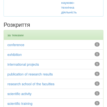
науково-
технічна
діяльність
Розкриття
за темами
conference
1
exhibition
1
international projects
1
publication of research results
1
research school of the faculties
1
scientific activity
1
scientific training
1