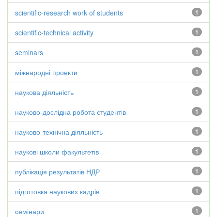
scientific-research work of students
1
scientific-technical activity
1
seminars
1
міжнародні проекти
1
наукова діяльність
1
науково-дослідна робота студентів
1
науково-технічна діяльність
1
наукові школи факультетів
1
публікація результатів НДР
1
підготовка наукових кадрів
1
семінари
1