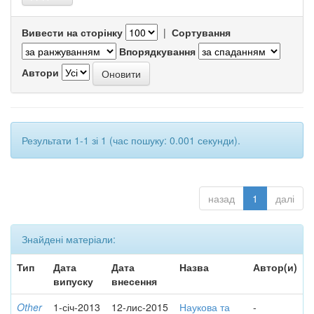
Вивести на сторінку
|
Сортування
Впорядкування
Автори
Результати 1-1 зі 1 (час пошуку: 0.001 секунди).
назад
1
далі
Знайдені матеріали:
Тип
Дата
Дата
Назва
Автор(и)
випуску
внесення
Other
1-січ-2013
12-лис-2015
Наукова та
-