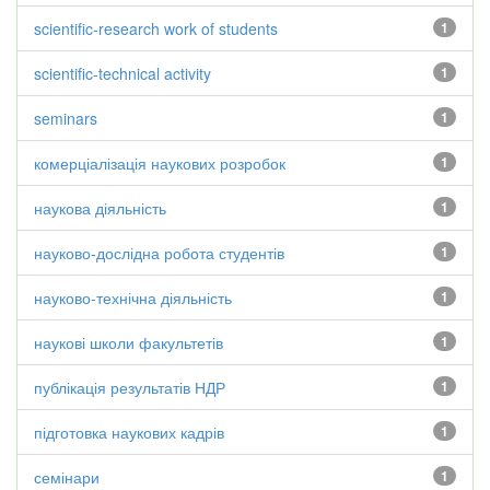
scientific-research work of students
1
scientific-technical activity
1
seminars
1
комерціалізація наукових розробок
1
наукова діяльність
1
науково-дослідна робота студентів
1
науково-технічна діяльність
1
наукові школи факультетів
1
публікація результатів НДР
1
підготовка наукових кадрів
1
семінари
1