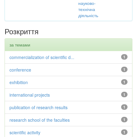
науково-
технічна
діяльність
Розкриття
за темами
commercialization of scientific d...
1
conference
1
exhibition
1
international projects
1
publication of research results
1
research school of the faculties
1
scientific activity
1