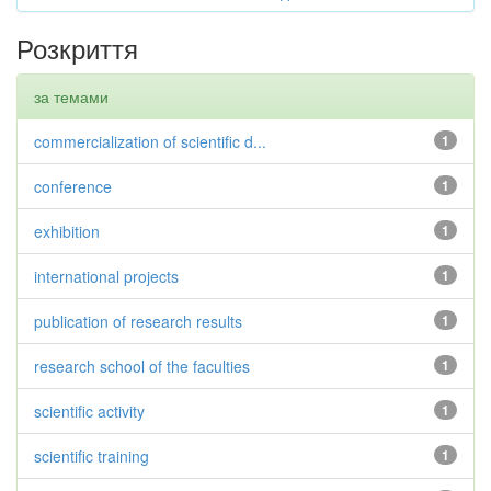
Розкриття
за темами
commercialization of scientific d...
1
conference
1
exhibition
1
international projects
1
publication of research results
1
research school of the faculties
1
scientific activity
1
scientific training
1