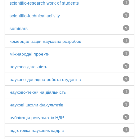
scientific-research work of students
1
scientific-technical activity
1
seminars
1
комерціалізація наукових розробок
1
міжнародні проекти
1
наукова діяльність
1
науково-дослідна робота студентів
1
науково-технічна діяльність
1
наукові школи факультетів
1
публікація результатів НДР
1
підготовка наукових кадрів
1