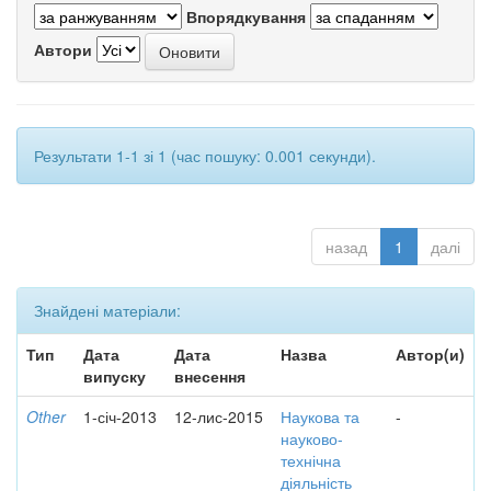
Впорядкування
Автори
Результати 1-1 зі 1 (час пошуку: 0.001 секунди).
назад
1
далі
Знайдені матеріали:
Тип
Дата
Дата
Назва
Автор(и)
випуску
внесення
Other
1-січ-2013
12-лис-2015
Наукова та
-
науково-
технічна
діяльність