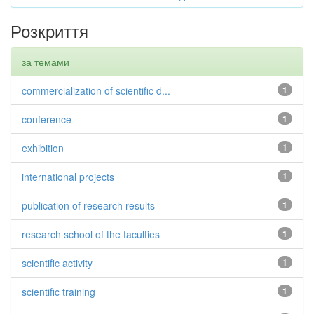
Розкриття
за темами
commercialization of scientific d...
1
conference
1
exhibition
1
international projects
1
publication of research results
1
research school of the faculties
1
scientific activity
1
scientific training
1