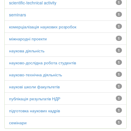
scientific-technical activity
1
seminars
1
комерціалізація наукових розробок
1
міжнародні проекти
1
наукова діяльність
1
науково-дослідна робота студентів
1
науково-технічна діяльність
1
наукові школи факультетів
1
публікація результатів НДР
1
підготовка наукових кадрів
1
семінари
1