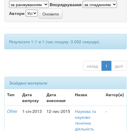
Впорядкування
Автори
Результати 1-1 зі 1 (час пошуку: 0.002 секунди).
назад
1
далі
Знайдені матеріали:
Тип
Дата
Дата
Назва
Автор(и)
випуску
внесення
Other
1-січ-2013
12-лис-2015
Наукова та
-
науково-
технічна
діяльність