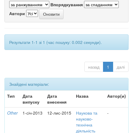
Впорядкування
Автори
Результати 1-1 зі 1 (час пошуку: 0.002 секунди).
назад
1
далі
Знайдені матеріали:
Тип
Дата
Дата
Назва
Автор(и)
випуску
внесення
Other
1-січ-2013
12-лис-2015
Наукова та
-
науково-
технічна
діяльність