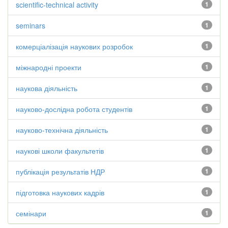
scientific-technical activity
1
seminars
1
комерціалізація наукових розробок
1
міжнародні проекти
1
наукова діяльність
1
науково-дослідна робота студентів
1
науково-технічна діяльність
1
наукові школи факультетів
1
публікація результатів НДР
1
підготовка наукових кадрів
1
семінари
1