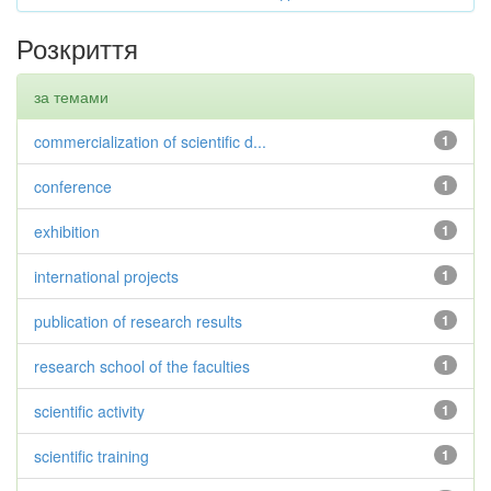
Розкриття
за темами
commercialization of scientific d...
1
conference
1
exhibition
1
international projects
1
publication of research results
1
research school of the faculties
1
scientific activity
1
scientific training
1