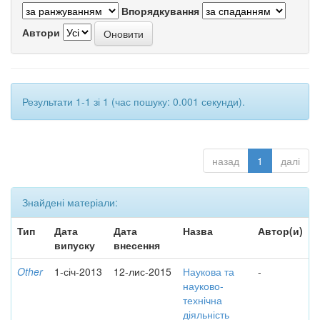
Впорядкування
Автори
Результати 1-1 зі 1 (час пошуку: 0.001 секунди).
назад
1
далі
Знайдені матеріали:
Тип
Дата
Дата
Назва
Автор(и)
випуску
внесення
Other
1-січ-2013
12-лис-2015
Наукова та
-
науково-
технічна
діяльність