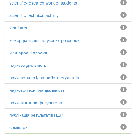
scientific-research work of students
1
scientific-technical activity
1
seminars
1
комерціалізація наукових розробок
1
міжнародні проекти
1
наукова діяльність
1
науково-дослідна робота студентів
1
науково-технічна діяльність
1
наукові школи факультетів
1
публікація результатів НДР
1
семінари
1