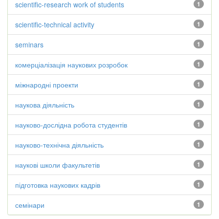
scientific-research work of students
1
scientific-technical activity
1
seminars
1
комерціалізація наукових розробок
1
міжнародні проекти
1
наукова діяльність
1
науково-дослідна робота студентів
1
науково-технічна діяльність
1
наукові школи факультетів
1
підготовка наукових кадрів
1
семінари
1