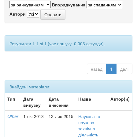
Впорядкування
Автори
Результати 1-1 зі 1 (час пошуку: 0.003 секунди).
назад
1
далі
Знайдені матеріали:
Тип
Дата
Дата
Назва
Автор(и)
випуску
внесення
Other
1-січ-2013
12-лис-2015
Наукова та
-
науково-
технічна
діяльність