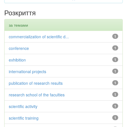
Розкриття
за темами
commercialization of scientific d...
1
conference
1
exhibition
1
international projects
1
publication of research results
1
research school of the faculties
1
scientific activity
1
scientific training
1