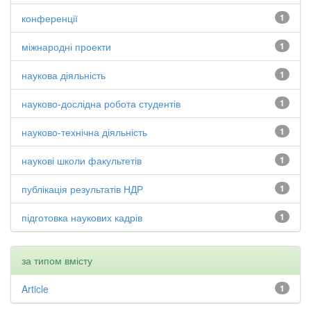
конференції
1
міжнародні проекти
1
наукова діяльність
1
науково-дослідна робота студентів
1
науково-технічна діяльність
1
наукові школи факультетів
1
публікація результатів НДР
1
підготовка наукових кадрів
1
за типом вмісту
Article
1