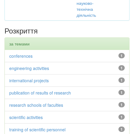
науково-
технічна
діяльність
Розкриття
за темами
conferences
1
engineering activities
1
international projects
1
publication of results of research
1
research schools of faculties
1
scientific activities
1
training of scientific personnel
1