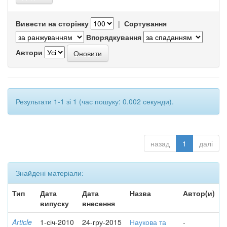
Вивести на сторінку
|
Сортування
Впорядкування
Автори
Результати 1-1 зі 1 (час пошуку: 0.002 секунди).
назад
1
далі
Знайдені матеріали:
Тип
Дата
Дата
Назва
Автор(и)
випуску
внесення
Article
1-січ-2010
24-гру-2015
Наукова та
-