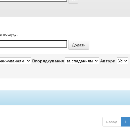
в пошуку.
Впорядкування
Автори
назад
1