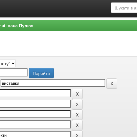
ені Івана Пулюя