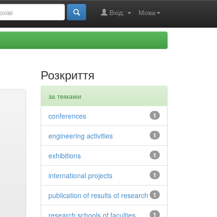
Вхід:
Мова
Розкриття
за темами
conferences
1
engineering activities
1
exhibitions
1
international projects
1
publication of results of research
1
research schools of faculties
1