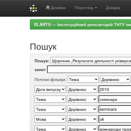
Домівка
Перегляд
Довідка
Skip
ELARTU — Інституційний репозитарій ТНТУ ім
navigation
Пошук
Пошук:
запит
Поточні фільтри: