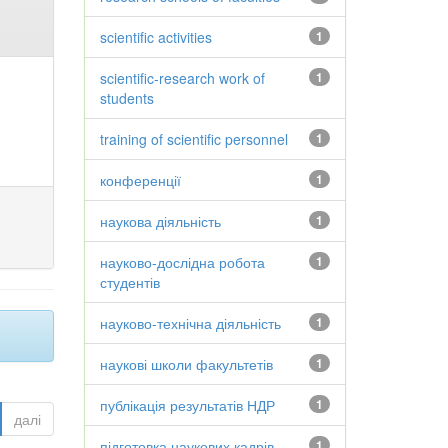
scientific activities
1
scientific-research work of
1
students
training of scientific personnel
1
конференції
1
наукова діяльність
1
науково-дослідна робота
1
студентів
науково-технічна діяльність
1
наукові школи факультетів
1
публікація результатів НДР
1
далі
підготовка наукових кадрів
1