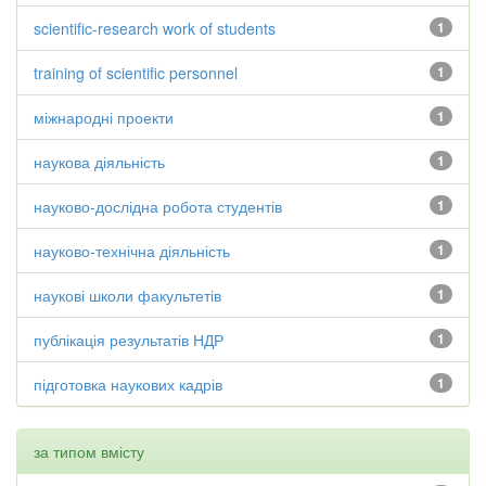
scientific-research work of students
1
training of scientific personnel
1
міжнародні проекти
1
наукова діяльність
1
науково-дослідна робота студентів
1
науково-технічна діяльність
1
наукові школи факультетів
1
публікація результатів НДР
1
підготовка наукових кадрів
1
за типом вмісту