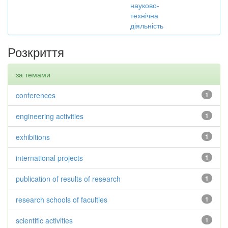
науково-
технічна
діяльність
Розкриття
за темами
conferences
1
engineering activities
1
exhibitions
1
international projects
1
publication of results of research
1
research schools of faculties
1
scientific activities
1