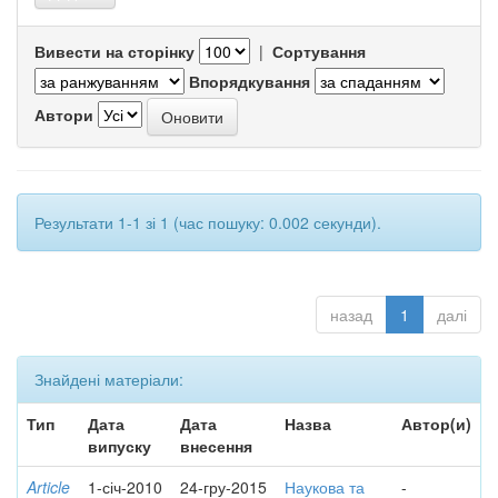
Вивести на сторінку
|
Сортування
Впорядкування
Автори
Результати 1-1 зі 1 (час пошуку: 0.002 секунди).
назад
1
далі
Знайдені матеріали:
Тип
Дата
Дата
Назва
Автор(и)
випуску
внесення
Article
1-січ-2010
24-гру-2015
Наукова та
-