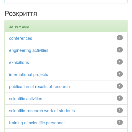
Розкриття
за темами
conferences
1
engineering activities
1
exhibitions
1
international projects
1
publication of results of research
1
scientific activities
1
scientific-research work of students
1
training of scientific personnel
1