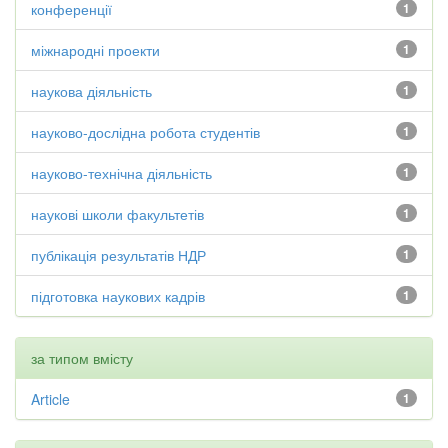
конференції
1
міжнародні проекти
1
наукова діяльність
1
науково-дослідна робота студентів
1
науково-технічна діяльність
1
наукові школи факультетів
1
публікація результатів НДР
1
підготовка наукових кадрів
1
за типом вмісту
Article
1