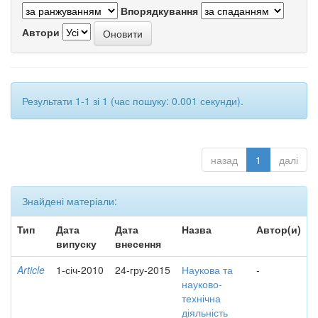
Впорядкування
Автори
Результати 1-1 зі 1 (час пошуку: 0.001 секунди).
назад
1
далі
Знайдені матеріали:
Тип
Дата
Дата
Назва
Автор(и)
випуску
внесення
Article
1-січ-2010
24-гру-2015
Наукова та
-
науково-
технічна
діяльність