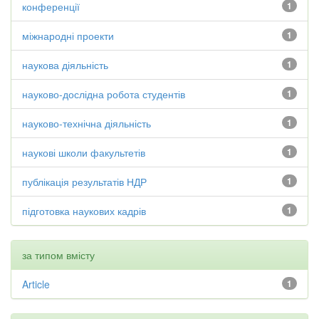
конференції
1
міжнародні проекти
1
наукова діяльність
1
науково-дослідна робота студентів
1
науково-технічна діяльність
1
наукові школи факультетів
1
публікація результатів НДР
1
підготовка наукових кадрів
1
за типом вмісту
Article
1