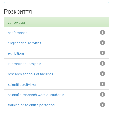
Розкриття
за темами
conferences
1
engineering activities
1
exhibitions
1
international projects
1
research schools of faculties
1
scientific activities
1
scientific-research work of students
1
training of scientific personnel
1