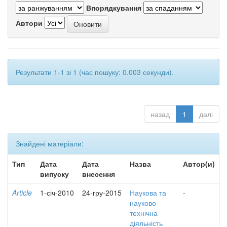
Впорядкування
Автори
Результати 1-1 зі 1 (час пошуку: 0.003 секунди).
назад
1
далі
Знайдені матеріали:
Тип
Дата
Дата
Назва
Автор(и)
випуску
внесення
Article
1-січ-2010
24-гру-2015
Наукова та
-
науково-
технічна
діяльність