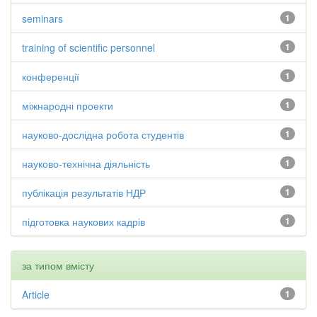
seminars
1
training of scientific personnel
1
конференції
1
міжнародні проекти
1
науково-дослідна робота студентів
1
науково-технічна діяльність
1
публікація результатів НДР
1
підготовка наукових кадрів
1
за типом вмісту
Article
1