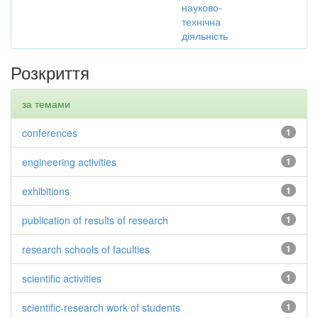
науково-
технічна
діяльність
Розкриття
за темами
conferences
1
engineering activities
1
exhibitions
1
publication of results of research
1
research schools of faculties
1
scientific activities
1
scientific-research work of students
1