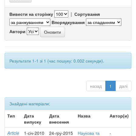
Вивести на сторінку
|
Сортування
Впорядкування
Автори
Результати 1-1 зі 1 (час пошуку: 0.002 секунди).
назад
1
далі
Знайдені матеріали:
Тип
Дата
Дата
Назва
Автор(и)
випуску
внесення
Article
1-січ-2010
24-гру-2015
Наукова та
-