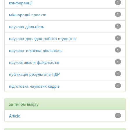
конференції
1
міжнародні проекти
1
наукова діяльність
1
науково-дослідна робота студентів
1
науково-технічна діяльність
1
наукові школи факультетів
1
публікація результатів НДР
1
підготовка наукових кадрів
1
за типом вмісту
Article
1