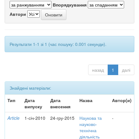
Впорядкування
Автори
Результати 1-1 зі 1 (час пошуку: 0.001 секунди).
назад
1
далі
Знайдені матеріали:
Тип
Дата
Дата
Назва
Автор(и)
випуску
внесення
Article
1-січ-2010
24-гру-2015
Наукова та
-
науково-
технічна
діяльність