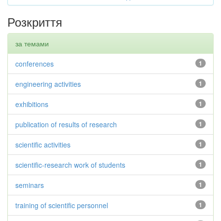
Розкриття
за темами
conferences
1
engineering activities
1
exhibitions
1
publication of results of research
1
scientific activities
1
scientific-research work of students
1
seminars
1
training of scientific personnel
1