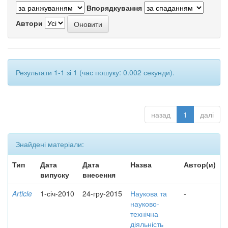
Впорядкування
Автори
Результати 1-1 зі 1 (час пошуку: 0.002 секунди).
назад
1
далі
Знайдені матеріали:
Тип
Дата
Дата
Назва
Автор(и)
випуску
внесення
Article
1-січ-2010
24-гру-2015
Наукова та
-
науково-
технічна
діяльність