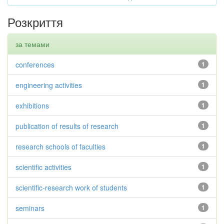
Розкриття
за темами
conferences
1
engineering activities
1
exhibitions
1
publication of results of research
1
research schools of faculties
1
scientific activities
1
scientific-research work of students
1
seminars
1