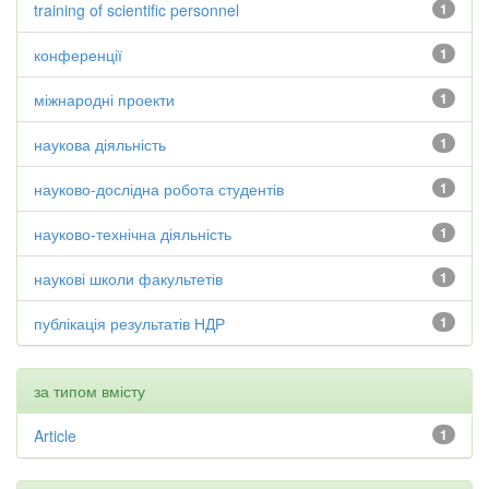
training of scientific personnel
1
конференції
1
міжнародні проекти
1
наукова діяльність
1
науково-дослідна робота студентів
1
науково-технічна діяльність
1
наукові школи факультетів
1
публікація результатів НДР
1
за типом вмісту
Article
1