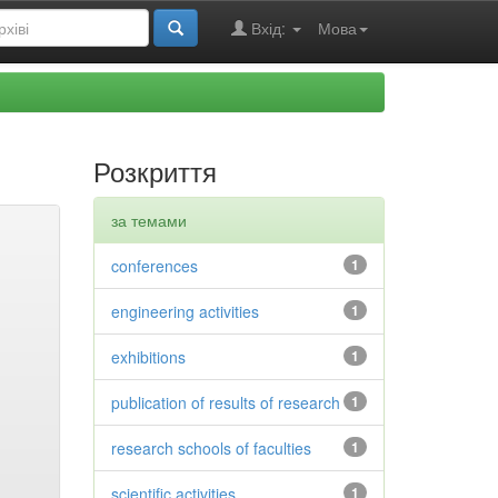
Вхід:
Мова
Розкриття
за темами
conferences
1
engineering activities
1
exhibitions
1
publication of results of research
1
research schools of faculties
1
scientific activities
1