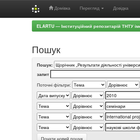
Домівка
Перегляд
Довідка
Skip
ELARTU — Інституційний репозитарій ТНТУ ім
navigation
Пошук
Пошук:
запит
Поточні фільтри:
Почати новий пошук