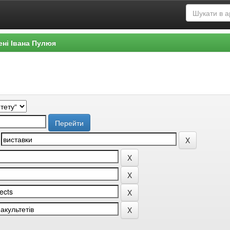
ені Івана Пулюя