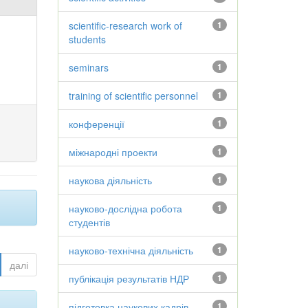
scientific-research work of
1
students
seminars
1
training of scientific personnel
1
конференції
1
міжнародні проекти
1
наукова діяльність
1
науково-дослідна робота
1
студентів
науково-технічна діяльність
1
далі
публікація результатів НДР
1
підготовка наукових кадрів
1