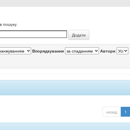
в пошуку.
Впорядкування
Автори
назад
1