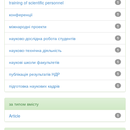
training of scientific personnel
1
конференції
1
міжнародні проекти
1
науково-дослідна робота студентів
1
науково-технічна діяльність
1
наукові школи факультетів
1
публікація результатів НДР
1
підготовка наукових кадрів
1
за типом вмісту
Article
1