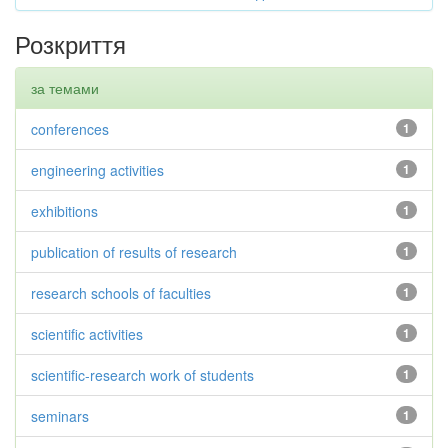
Розкриття
за темами
conferences
1
engineering activities
1
exhibitions
1
publication of results of research
1
research schools of faculties
1
scientific activities
1
scientific-research work of students
1
seminars
1