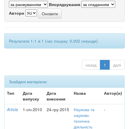
Впорядкування
Автори
Результати 1-1 зі 1 (час пошуку: 0.002 секунди).
назад
1
далі
Знайдені матеріали:
Тип
Дата
Дата
Назва
Автор(и)
випуску
внесення
Article
1-січ-2010
24-гру-2015
Наукова та
-
науково-
технічна
діяльність