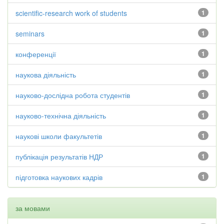
scientific-research work of students
1
seminars
1
конференції
1
наукова діяльність
1
науково-дослідна робота студентів
1
науково-технічна діяльність
1
наукові школи факультетів
1
публікація результатів НДР
1
підготовка наукових кадрів
1
за мовами