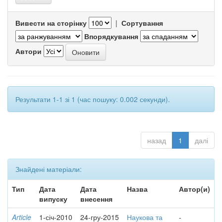
Вивести на сторінку
|
Сортування
Впорядкування
Автори
Результати 1-1 зі 1 (час пошуку: 0.002 секунди).
назад
1
далі
Знайдені матеріали:
Тип
Дата
Дата
Назва
Автор(и)
випуску
внесення
Article
1-січ-2010
24-гру-2015
Наукова та
-