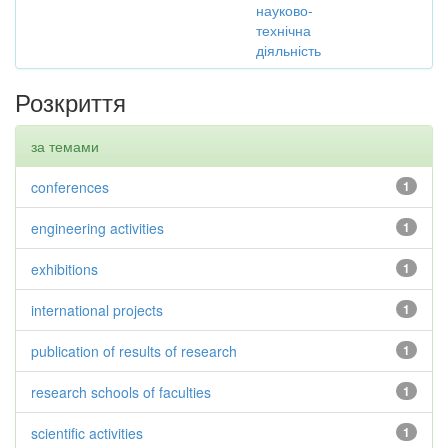
науково-
технічна
діяльність
Розкриття
за темами
conferences
1
engineering activities
1
exhibitions
1
international projects
1
publication of results of research
1
research schools of faculties
1
scientific activities
1